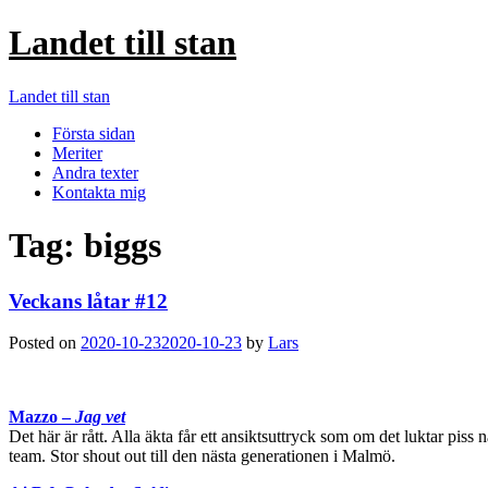
Landet till stan
Landet till stan
Första sidan
Meriter
Andra texter
Kontakta mig
Tag:
biggs
Veckans låtar #12
Posted on
2020-10-23
2020-10-23
by
Lars
Mazzo –
Jag vet
Det här är rått. Alla äkta får ett ansiktsuttryck som om det luktar piss
team. Stor shout out till den nästa generationen i Malmö.