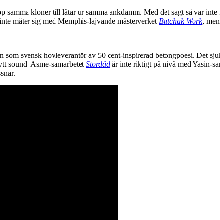
a upp samma kloner till låtar ur samma ankdamm. Med det sagt så var inte
e inte mäter sig med Memphis-lajvande mästerverket
Butchak Work
, men
en som svensk hovleverantör av 50 cent-inspirerad betongpoesi. Det sjuk
 nytt sound. Asme-samarbetet
Stordåd
är inte riktigt på nivå med Yasin-
snar.