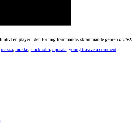
efinitivt en player i den för mig främmande, skrämmande genren
brittisk
,
mazzo
,
mokke
,
stockholm
,
uppsala
,
young t
Leave a comment
t