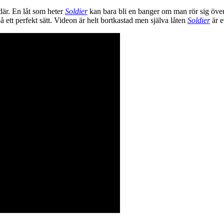
där. En låt som heter
Soldier
kan bara bli en banger om man rör sig över 
å ett perfekt sätt. Videon är helt bortkastad men själva låten
Soldier
är e