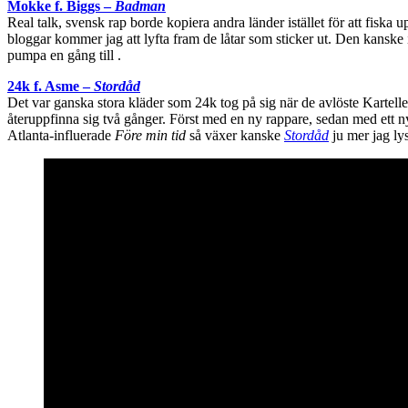
Mokke f. Biggs –
Badman
Real talk, svensk rap borde kopiera andra länder istället för att fisk
bloggar kommer jag att lyfta fram de låtar som sticker ut. Den kansk
pumpa en gång till .
24k f. Asme –
Stordåd
Det var ganska stora kläder som 24k tog på sig när de avlöste Kartell
återuppfinna sig två gånger. Först med en ny rappare, sedan med ett
Atlanta-influerade
Före min tid
så växer kanske
Stordåd
ju mer jag lys