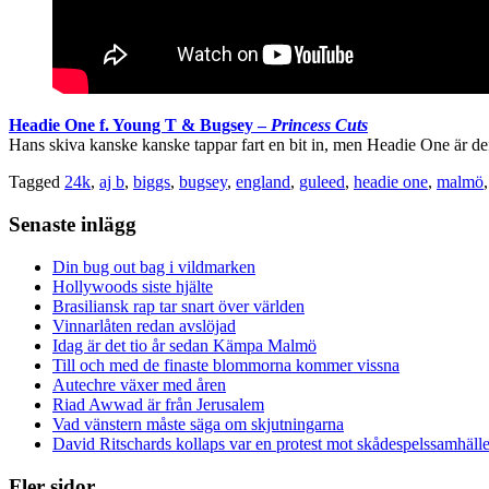
Headie One f. Young T & Bugsey –
Princess Cuts
Hans skiva kanske kanske tappar fart en bit in, men Headie One är d
Tagged
24k
,
aj b
,
biggs
,
bugsey
,
england
,
guleed
,
headie one
,
malmö
Senaste inlägg
Din bug out bag i vildmarken
Hollywoods siste hjälte
Brasiliansk rap tar snart över världen
Vinnarlåten redan avslöjad
Idag är det tio år sedan Kämpa Malmö
Till och med de finaste blommorna kommer vissna
Autechre växer med åren
Riad Awwad är från Jerusalem
Vad vänstern måste säga om skjutningarna
David Ritschards kollaps var en protest mot skådespelssamhälle
Fler sidor