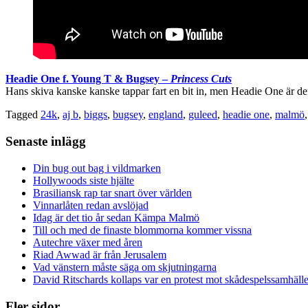
Headie One f. Young T & Bugsey –
Princess Cuts
Hans skiva kanske kanske tappar fart en bit in, men Headie One är d
Tagged
24k
,
aj b
,
biggs
,
bugsey
,
england
,
guleed
,
headie one
,
malmö
Senaste inlägg
Din bug out bag i vildmarken
Hollywoods siste hjälte
Brasiliansk rap tar snart över världen
Vinnarlåten redan avslöjad
Idag är det tio år sedan Kämpa Malmö
Till och med de finaste blommorna kommer vissna
Autechre växer med åren
Riad Awwad är från Jerusalem
Vad vänstern måste säga om skjutningarna
David Ritschards kollaps var en protest mot skådespelssamhälle
Fler sidor