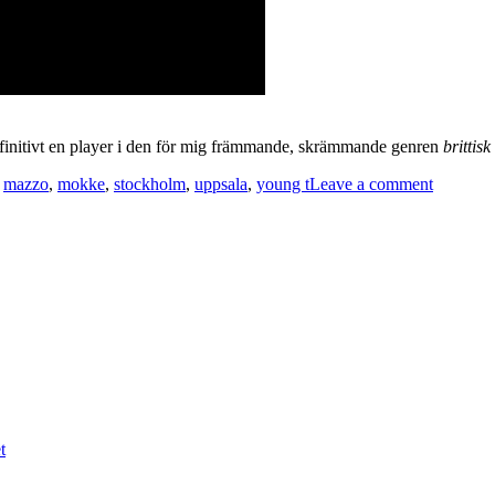
efinitivt en player i den för mig främmande, skrämmande genren
brittisk
,
mazzo
,
mokke
,
stockholm
,
uppsala
,
young t
Leave a comment
t