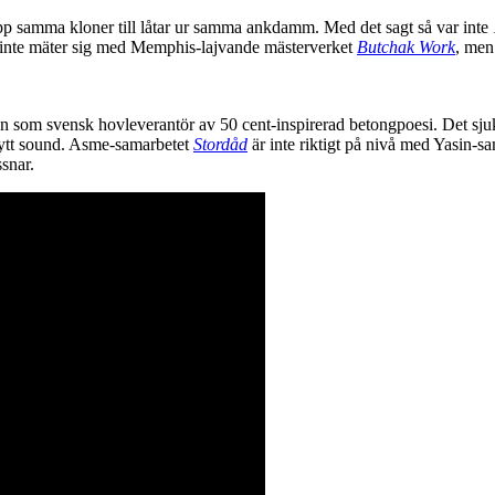
a upp samma kloner till låtar ur samma ankdamm. Med det sagt så var inte
e inte mäter sig med Memphis-lajvande mästerverket
Butchak Work
, men
en som svensk hovleverantör av 50 cent-inspirerad betongpoesi. Det sjuk
 nytt sound. Asme-samarbetet
Stordåd
är inte riktigt på nivå med Yasin-
snar.