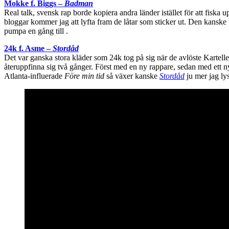
Mokke f. Biggs –
Badman
Real talk, svensk rap borde kopiera andra länder istället för att fisk
bloggar kommer jag att lyfta fram de låtar som sticker ut. Den kansk
pumpa en gång till .
24k f. Asme –
Stordåd
Det var ganska stora kläder som 24k tog på sig när de avlöste Kartell
återuppfinna sig två gånger. Först med en ny rappare, sedan med ett
Atlanta-influerade
Före min tid
så växer kanske
Stordåd
ju mer jag lys