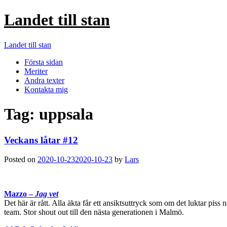
Landet till stan
Landet till stan
Första sidan
Meriter
Andra texter
Kontakta mig
Tag:
uppsala
Veckans låtar #12
Posted on
2020-10-23
2020-10-23
by
Lars
Mazzo –
Jag vet
Det här är rått. Alla äkta får ett ansiktsuttryck som om det luktar piss
team. Stor shout out till den nästa generationen i Malmö.