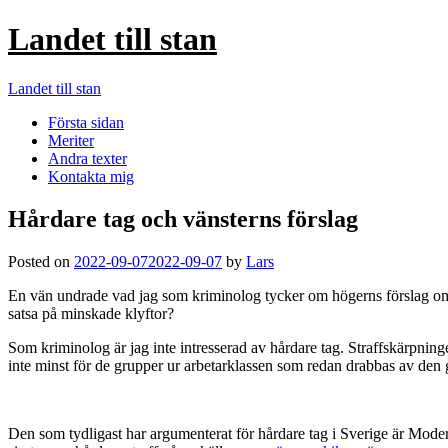
Landet till stan
Landet till stan
Första sidan
Meriter
Andra texter
Kontakta mig
Hårdare tag och vänsterns förslag
Posted on
2022-09-07
2022-09-07
by
Lars
En vän undrade vad jag som kriminolog tycker om högerns förslag om lä
satsa på minskade klyftor?
Som kriminolog är jag inte intresserad av hårdare tag. Straffskärpnin
inte minst för de grupper ur arbetarklassen som redan drabbas av den 
Den som tydligast har argumenterat för hårdare tag i Sverige är Mod