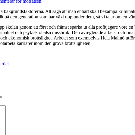
enterar för motsatsen
.
a bakgrundsfaktorerna. Att säga att man enbart skall bekämpa kriminalite
lt på den generation som har växt upp under dem, så vi talar om en vän
pp skolan genom att först och främst sparka ut alla profitjagare vore e
minalitet och psykisk ohälsa missbruk. Den avreglerade arbets- och fi
tet och ekonomisk brottslighet. Arbetet som exempelvis Hela Malmö utför
otarbeta karriärer inom den grova brottsligheten.
rtiet
*