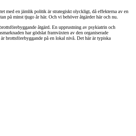
t med en jämlik politik är strategiskt olyckligt, då effekterna av en
tan på minst tjugo år här. Och vi behöver åtgärder här och nu.
n brottsförebyggande åtgärd. En upprustning av psykiatrin och
nansmarknaden har gödslat framväxten av den organiserade
 är brottsförebyggande på en lokal nivå. Det här är typiska