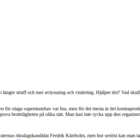
ngre straff och mer avlyssning och visitering. Hjälper det? Vad skulle
gen för olaga vapeninnehav var bra, men för det mesta är det kontraprodu
grova brottsligheten på olika sätt. Man kan inte rycka upp den organise
eraternas riksdagskandidat Fredrik Kärrholm, men hur seriöst kan man 