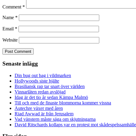
Comment
*
Name
*
Email
*
Website
Senaste inlägg
Din bug out bag i vildmarken
Hollywoods siste hjälte
Brasiliansk rap tar snart över världen
Vinnarlåten redan avslöjad
Idag är det tio år sedan Kämpa Malmö
Till och med de finaste blommorna kommer vissna
Autechre växer med åren
Riad Awwad är från Jerusalem
Vad vänstern måste säga om skjutningarna
David Ritschards kollaps var en protest mot skådespelssamhälle