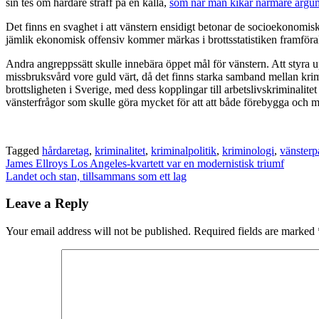
sin tes om hårdare straff på en källa,
som när man kikar närmare argum
Det finns en svaghet i att vänstern ensidigt betonar de socioekonomisk
jämlik ekonomisk offensiv kommer märkas i brottsstatistiken framföral
Andra angreppssätt skulle innebära öppet mål för vänstern. Att styra u
missbruksvård vore guld värt, då det finns starka samband mellan kri
brottsligheten i Sverige, med dess kopplingar till arbetslivskriminali
vänsterfrågor som skulle göra mycket för att att både förebygga och m
Tagged
hårdaretag
,
kriminalitet
,
kriminalpolitik
,
kriminologi
,
vänsterpa
Post
James Ellroys Los Angeles-kvartett var en modernistisk triumf
Landet och stan, tillsammans som ett lag
navigation
Leave a Reply
Your email address will not be published.
Required fields are marked