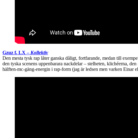
Gzuz f. LX –
Kollektiv
Den mesta tysk rap låter ganska dåligt, fortfarande, medan till exempe
den tyska scenens uppenbarara nackdelar – stelheten, klichéerna, den st
hälften-mc-gäng-energin i rap-form (jag är ledsen men varken Einar e