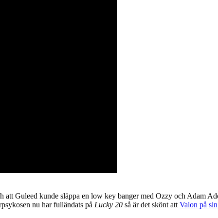
och att Guleed kunde släppa en low key banger med Ozzy och Adam Ade
rrpsykosen nu har fulländats på
Lucky 20
så är det skönt att
Valon på sin 