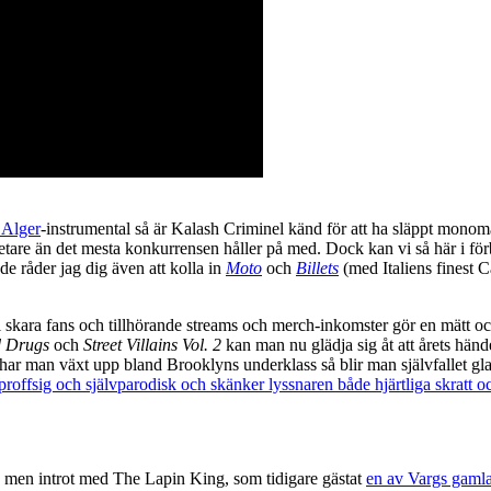
 Alger
-instrumental så är Kalash Criminel känd för att ha släppt monoman
etare än det mesta konkurrensen håller på med. Dock kan vi så här i förb
de råder jag dig även att kolla in
Moto
och
Billets
(med Italiens finest 
n lojal skara fans och tillhörande streams och merch-inkomster gör en 
d Drugs
och
Street Villains Vol. 2
kan man nu glädja sig åt att årets hände
n har man växt upp bland Brooklyns underklass så blir man självfallet gl
proffsig och självparodisk och skänker lyssnaren både hjärtliga skratt 
s, men introt med The Lapin King, som tidigare gästat
en av Vargs gamla