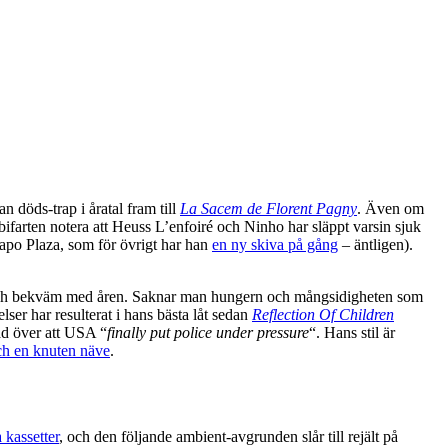
 döds-trap i åratal fram till
La Sacem de Florent Pagny
. Även om
ifarten notera att Heuss L’enfoiré och Ninho har släppt varsin sjuk
Capo Plaza, som för övrigt har han
en ny skiva på gång
– äntligen).
mätt och bekväm med åren. Saknar man hungern och mångsidigheten som
lser har resulterat i hans bästa låt sedan
Reflection Of Children
ad över att USA “
finally put police under pressure
“. Hans stil är
och en knuten näve
.
 kassetter
, och den följande ambient-avgrunden slår till rejält på