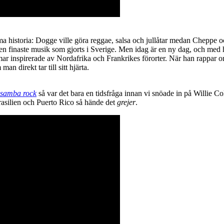
a historia: Dogge ville göra reggae, salsa och jullåtar medan Cheppe o
 den finaste musik som gjorts i Sverige. Men idag är en ny dag, och me
mar inspirerade av Nordafrika och Frankrikes förorter. När han rappar o
n direkt tar till sitt hjärta.
samba rock
så var det bara en tidsfråga innan vi snöade in på Willie C
rasilien och Puerto Rico så hände det
grejer
.