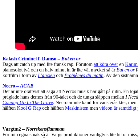
Kalash Criminel f. Damso –
But en or
Dags att catch up med lite fransk rap. Förutom
att köra över
en
Karim
pianosolot två och en halv minut in är lite väl mycket så är
But en or
f
kortfilm i form av
L’ancien
och
Problèmes du matin
. Av den sistnämn
Necro –
ACAB
Det är inte orättvist att säga att Necros musik har gått på rutin. E
präglade hans demos från 90-talet och de tunga släppen mellan
I Nee
Coming Up In The Grave
. Necro är inte känd för vänsteråsikter, me
hälften
Kool G Rap
och hälften
Maskinisten
men
videon är samtidigt 
Vargtm2 –
Norrskensflamman
För min egna smak så är Vargs produktioner vanligtvis lite hit or mis