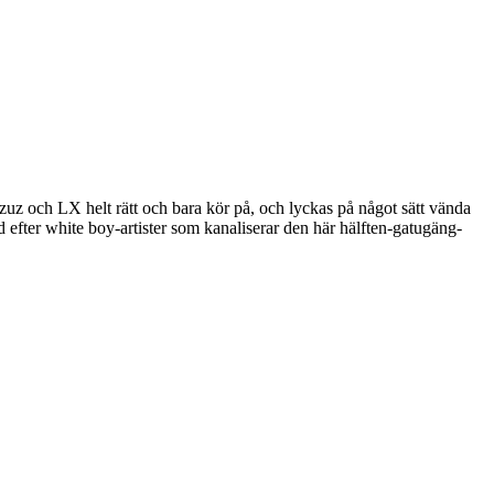
Gzuz och LX helt rätt och bara kör på, och lyckas på något sätt vända
ad efter white boy-artister som kanaliserar den här hälften-gatugäng-