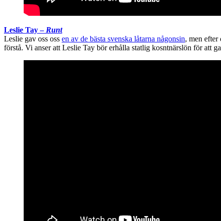
Leslie Tay –
Runt
Leslie gav oss oss
en av de bästa svenska låtarna någonsin
, men efter
förstå. Vi anser att Leslie Tay bör erhålla statlig kosntnärslön för at