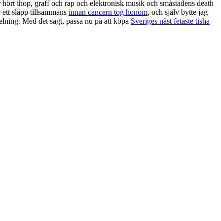
ar hört ihop, graff och rap och elektronisk musik och småstadens death
e ett släpp tillsammans
innan cancern tog honom
, och själv bytte jag
elning. Med det sagt, passa nu på att köpa
Sveriges näst fetaste tisha