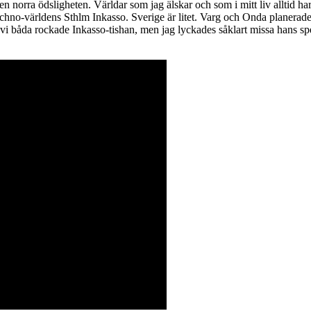
en norra ödsligheten. Världar som jag älskar och som i mitt liv alltid h
 techno-världens Sthlm Inkasso. Sverige är litet. Varg och Onda planerad
vi båda rockade Inkasso-tishan, men jag lyckades såklart missa hans sp