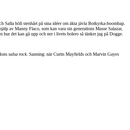
ch Salla höll stenhårt på sina idéer om äkta jävla Botkyrka-boombap.
d hjälp av Manny Flaco, som kan vara sin generations Masse Salazar,
m hur det kan gå upp och ner i livets bolero så tänker jag på Dogge.
olons
salsa rock
. Sanning: när Curtis Mayfields och Marvin Gayes