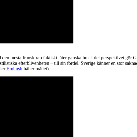
l den mesta fransk rap faktiskt låter ganska bra. I det perspektivet gör 
ilistiska efterblivenheten – till sin fördel. Sverige känner en stor sakn
ller
Emilush
håller måttet).