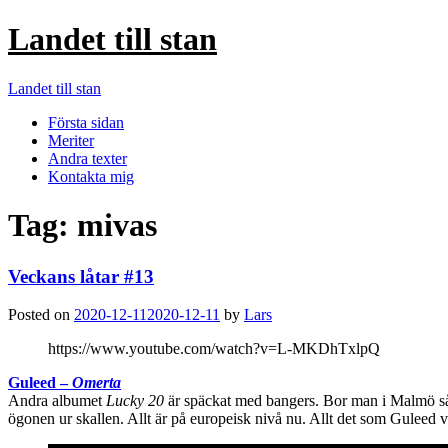
Landet till stan
Landet till stan
Första sidan
Meriter
Andra texter
Kontakta mig
Tag:
mivas
Veckans låtar #13
Posted on
2020-12-11
2020-12-11
by
Lars
https://www.youtube.com/watch?v=L-MKDhTxlpQ
Guleed –
Omerta
Andra albumet
Lucky 20
är späckat med bangers. Bor man i Malmö så 
ögonen ur skallen. Allt är på europeisk nivå nu. Allt det som Guleed 