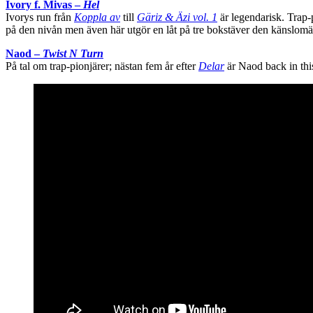
Ivory f. Mivas –
Hel
Ivorys run från
Koppla av
till
Gäriz & Äzi vol. 1
är legendarisk. Trap-
på den nivån men även här utgör en låt på tre bokstäver den känslom
Naod –
Twist N Turn
På tal om trap-pionjärer; nästan fem år efter
Delar
är Naod back in thi