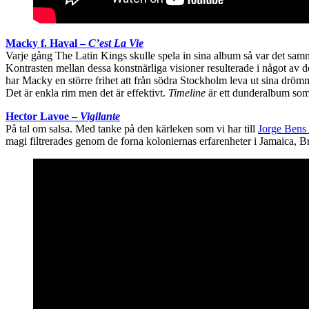
Macky f. Haval –
C’est La Vie
Varje gång The Latin Kings skulle spela in sina album så var det samm
Kontrasten mellan dessa konstnärliga visioner resulterade i något av
har Macky en större frihet att från södra Stockholm leva ut sina dröm
Det är enkla rim men det är effektivt.
Timeline
är ett dunderalbum som ma
Hector Lavoe –
Vigilante
På tal om salsa. Med tanke på den kärleken som vi har till
Jorge Bens
magi filtrerades genom de forna koloniernas erfarenheter i Jamaica, B