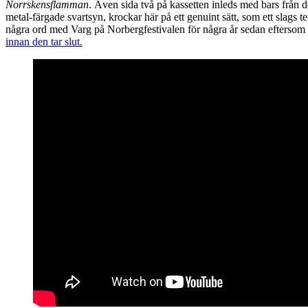
Norrskensflamman
. Även sida två på kassetten inleds med bars från d
metal-färgade svartsyn, krockar här på ett genuint sätt, som ett slags
några ord med Varg på Norbergfestivalen för några år sedan eftersom 
innan den tar slut.