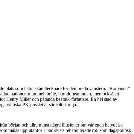
rande plats som habil skämttecknare för den breda vänstern. “Romanen”
, hallucinationer, mummel, bråte, barndomsminnen, men också ett
et för Henry Miller och påtända beatnik-författare. En hel stad av
gspolitiska PK-pusslet är särskilt störiga.
t från början och allra minst några illusioner om vår egen betydelse
 som målas upp utanför Lundkvists rehabiliterade roll som dagspolitisk