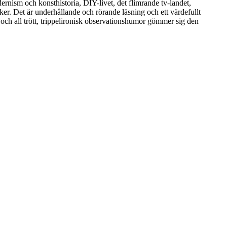
ernism och konsthistoria, DIY-livet, det flimrande tv-landet,
äker. Det är underhållande och rörande läsning och ett värdefullt
 och all trött, trippelironisk observationshumor gömmer sig den